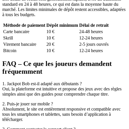
standard en 24 à 48 heures, ce qui est dans la moyenne haute du
marché. Les limites minimales de dépôt restent accessibles, adaptées
à tous les budgets.
Méthode de paiement
Dépôt minimum
Délai de retrait
Carte bancaire
10 €
24-48 heures
Skrill
10 €
12-24 heures
Virement bancaire
20 €
2-5 jours ouvrés
Bitcoin
10 €
12-24 heures
FAQ – Ce que les joueurs demandent
fréquemment
1. Jackpot Bob est-il adapté aux débutants ?
Oui, la plateforme est intuitive et propose des jeux avec des règles
simples ainsi que des guides pour comprendre chaque titre.
2. Puis-je jouer sur mobile ?
Absolument, le site est entièrement responsive et compatible avec
tous les smartphones et tablettes, sans besoin d’application à
télécharger.