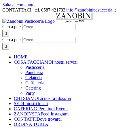
Salta al contenuto
CONTATTACI | tel. 0587 421733
|
info@zanobinipasticceria.it
Cerca per:
Cerca per:
HOME
COSA FACCIAMO
I nostri servizi
Pasticceria
Panetteria
Gelateria
Caffetteria
Catering
Party
CHI SIAMO
La nostra filosofia
SEDI
I nostri locali
CATERING
Per i tuoi Eventi
ZANOINSTA
Feed Instagram
CONTATTI
Dove trovarci
ORDINA TORTA