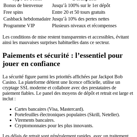
Bonus de bienvenue
Jusqu’à 100% sur le 1er dépôt
Free spins
Entre 20 et 50 tours gratuits
Cashback hebdomadaire
Jusqu’à 10% des pertes nettes
Programme VIP
Plusieurs niveaux et récompenses
Les conditions de mise restent transparentes et accessibles, évitant
ainsi les mauvaises surprises habituelles dans ce secteur.
Paiements et sécurité : l’essentiel pour
jouer en confiance
La sécurité figure parmi les priorités affichées par Jackpot Bob
Casino. La plateforme détient une licence officielle, utilise un
cryptage SSL moderne et collabore avec des prestataires de
paiement fiables. Le panel des moyens de dépôt et retrait est large et
inclut :
Cartes bancaires (Visa, Mastercard).
Portefeuilles électroniques populaires (Skrill, Neteller).
Virements bancaires.
Cryptomonnaies pour les plus innovants.
Les délais de retrait sont généralement rapides, avec un traitement