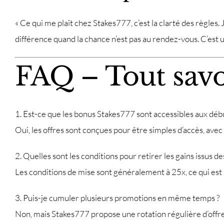
« Ce qui me plaît chez Stakes777, c’est la clarté des règle
différence quand la chance n’est pas au rendez-vous. C’est 
FAQ – Tout savo
1. Est-ce que les bonus Stakes777 sont accessibles aux déb
Oui, les offres sont conçues pour être simples d’accès, avec
2. Quelles sont les conditions pour retirer les gains issus de
Les conditions de mise sont généralement à 25x, ce qui est in
3. Puis-je cumuler plusieurs promotions en même temps ?
Non, mais Stakes777 propose une rotation régulière d’offr