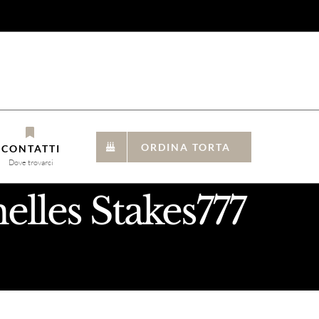
ORDINA TORTA
CONTATTI
Dove trovarci
elles Stakes777