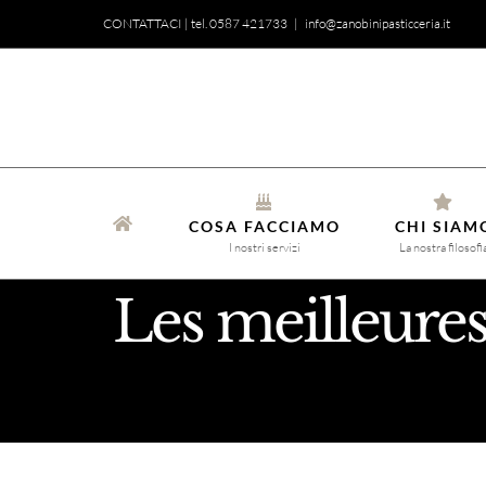
Salta
CONTATTACI | tel. 0587 421733
|
info@zanobinipasticceria.it
al
contenuto
COSA FACCIAMO
CHI SIAM
I nostri servizi
La nostra filosofi
Les meilleures