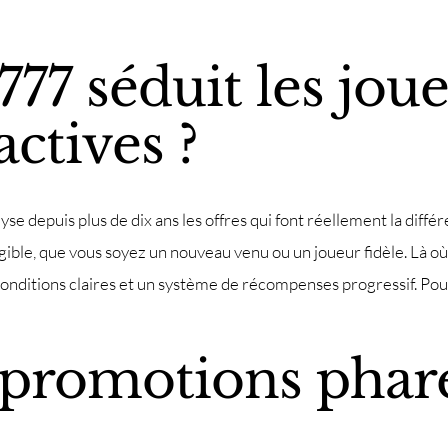
77 séduit les joue
ctives ?
yse depuis plus de dix ans les offres qui font réellement la diff
gible, que vous soyez un nouveau venu ou un joueur fidèle. Là 
onditions claires et un système de récompenses progressif. Pour 
s promotions phar