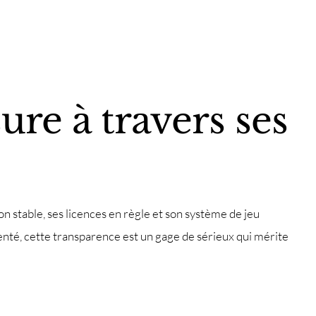
ure à travers ses
 stable, ses licences en règle et son système de jeu
nté, cette transparence est un gage de sérieux qui mérite