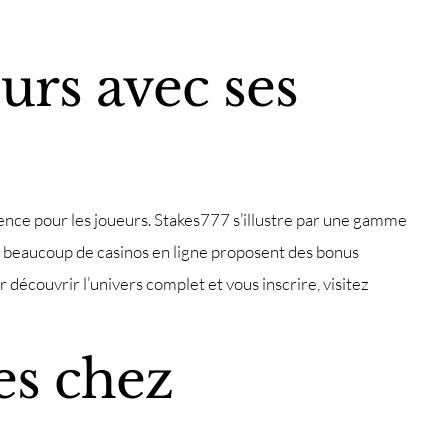
urs avec ses
érence pour les joueurs. Stakes777 s’illustre par une gamme
où beaucoup de casinos en ligne proposent des bonus
découvrir l’univers complet et vous inscrire, visitez
es chez