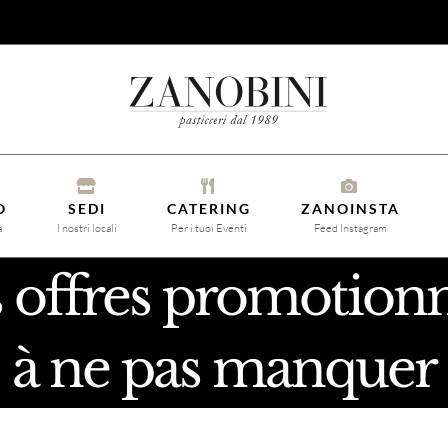
O
SEDI
CATERING
ZANOINSTA
a
I nostri locali
Per i tuoi Eventi
Feed Instagram
 offres promotionn
à ne pas manquer