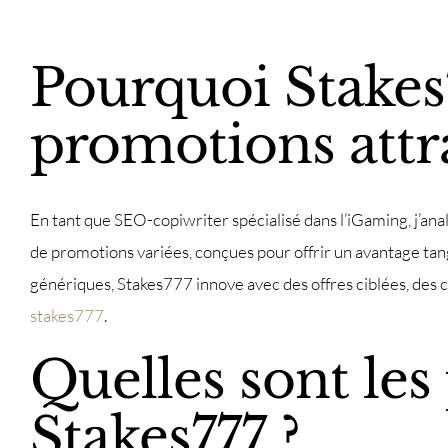
Pourquoi Stakes7
promotions attra
En tant que SEO-copiwriter spécialisé dans l’iGaming, j’anal
de promotions variées, conçues pour offrir un avantage tan
génériques, Stakes777 innove avec des offres ciblées, des c
stakes777
.
Quelles sont le
Stakes777 ?