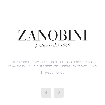
© COPYRIGHT 2012 -
2026 | PASTICCERIA ZANOBINI | P-IVA
00969300508 | ALL RIGHTS RESERVED | DESIGN BY
CREATIVIK LAB
Privacy Policy