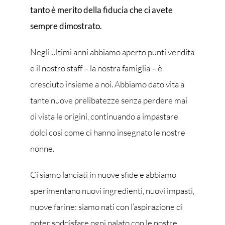
tanto è merito della fiducia che ci avete
sempre dimostrato.
Negli ultimi anni abbiamo aperto punti vendita
e il nostro staff – la nostra famiglia – è
cresciuto insieme a noi. Abbiamo dato vita a
tante nuove prelibatezze senza perdere mai
di vista le origini, continuando a impastare
dolci così come ci hanno insegnato le nostre
nonne.
Ci siamo lanciati in nuove sfide e abbiamo
sperimentano nuovi ingredienti, nuovi impasti,
nuove farine: siamo nati con l’aspirazione di
poter soddisfare ogni palato con le nostre