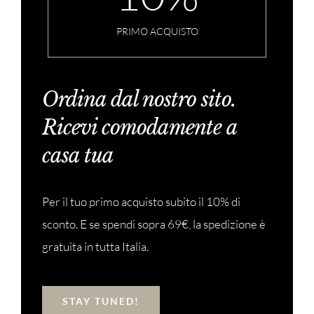
PRIMO ACQUISTO
Ordina dal nostro sito.
Ricevi comodamente a
casa tua
Per il tuo primo acquisto subito il 10% di
sconto. E se spendi sopra 69€, la spedizione è
gratuita in tutta Italia.
STAY TUNED!